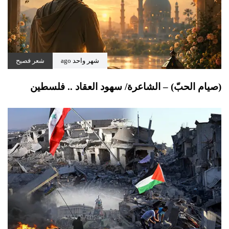
شهر واحد ago
شعر فصيح
(صيام الحبّ) – الشاعرة/ سهود العقاد .. فلسطين