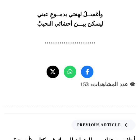
وأغســلُ لهفتي بدمــوعِ عيني
ليسكنَ بيـــنَ أحشائي النحيبُ
………………………
👁️ عدد المشاهدات: 153
PREVIOUS ARTICLE