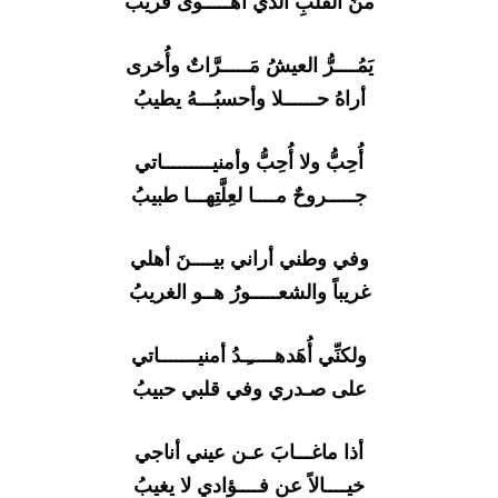
منَ القلبِ الذي أهـــــوى قريبُ
يَمُــــرُّ العيشُ مَـــــرَّاتٌ وأُخرى
أراهُ حــــــلا وأحسبُـــهُ يطيبُ
أُحِبُّ ولا أُحِبُّ وأمنيـــــــــاتي
جـــــروحٌ مــــا لعِلَّتِهـــا طبيبُ
وفي وطني أراني بيــــنَ أهلي
غريباً والشعـــــورُ هــو الغريبُ
ولكنِّي أُهَدهـــــِـدُ أمنيـــــــاتي
على صـدري وفي قلبي حبيبُ
أذا ماغـــابَ عـن عيني أناجي
خيــــالاً عن فــــؤادي لا يغيبُ