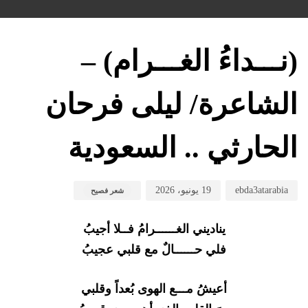
hed
hed
hor
on:
in:
(نـــداءُ الغـــرام) –
الشاعرة/ ليلى فرحان
الحارثي .. السعودية
ebda3atarabia
19 يونيو، 2026
شعر فصيح
يناديني الغــــــرامُ فــلا أجيبُ
فلي حــــــالٌ مع قلبي عجيبُ
أعيشُ مـــع الهوى بُعداً وقلبي