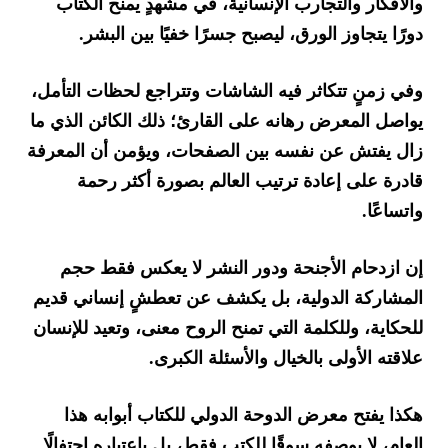
والأفكار والتجارب الإنسانية، في مشهدٍ يمنح الكتاب
دورًا يتجاوز الورق، ليصبح جسرًا خفيًا بين البشر.
وفي زمنٍ تتكاثر فيه الشاشات وتتراجع لحظات التأمل،
يواصل المعرض رهانه على القارئ؛ ذلك الكائن الذي ما
زال يفتش عن نفسه بين الصفحات، ويؤمن أن المعرفة
قادرة على إعادة ترتيب العالم بصورة أكثر رحمة
واتساعًا.
إن ازدحام الأجنحة ودور النشر لا يعكس فقط حجم
المشاركة الدولية، بل يكشف عن تعطشٍ إنساني قديم
للحكاية، وللكلمة التي تمنح الروح معنى، وتعيد للإنسان
علاقته الأولى بالخيال والأسئلة الكبرى.
هكذا يفتح معرض الدوحة الدولي للكتاب أبوابه هذا
العام، لا بوصفه سوقًا للكتب فقط، بل باعتباره احتفالًا