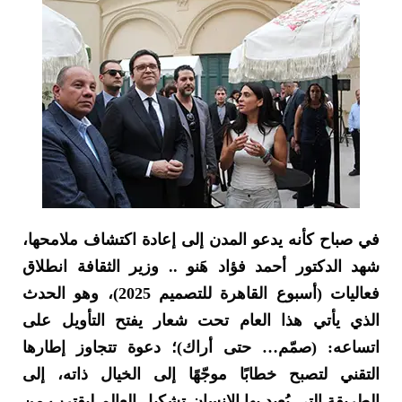
في صباح كأنه يدعو المدن إلى إعادة اكتشاف ملامحها،
شهد الدكتور أحمد فؤاد هَنو .. وزير الثقافة انطلاق
فعاليات (أسبوع القاهرة للتصميم 2025)، وهو الحدث
الذي يأتي هذا العام تحت شعار يفتح التأويل على
اتساعه: (صمّم… حتى أراك)؛ دعوة تتجاوز إطارها
التقني لتصبح خطابًا موجّهًا إلى الخيال ذاته، إلى
الطريقة التي يُعيد بها الإنسان تشكيل العالم ليقترب من