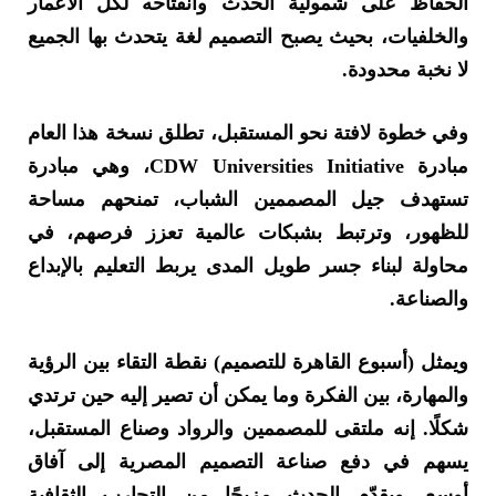
الحفاظ على شمولية الحدث وانفتاحه لكل الأعمار
والخلفيات، بحيث يصبح التصميم لغة يتحدث بها الجميع
لا نخبة محدودة.
وفي خطوة لافتة نحو المستقبل، تطلق نسخة هذا العام
مبادرة CDW Universities Initiative، وهي مبادرة
تستهدف جيل المصممين الشباب، تمنحهم مساحة
للظهور، وترتبط بشبكات عالمية تعزز فرصهم، في
محاولة لبناء جسر طويل المدى يربط التعليم بالإبداع
والصناعة.
ويمثل (أسبوع القاهرة للتصميم) نقطة التقاء بين الرؤية
والمهارة، بين الفكرة وما يمكن أن تصير إليه حين ترتدي
شكلًا. إنه ملتقى للمصممين والرواد وصناع المستقبل،
يسهم في دفع صناعة التصميم المصرية إلى آفاق
أوسع. ويقدّم الحدث مزيجًا من التجارب الثقافية