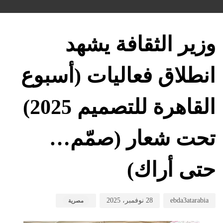
hed
hed
hor
on:
in:
وزير الثقافة يشهد
انطلاق فعاليات (أسبوع
القاهرة للتصميم 2025)
تحت شعار (صمّم…
حتى أراك)
ebda3atarabia
28 نوفمبر، 2025
مصرية