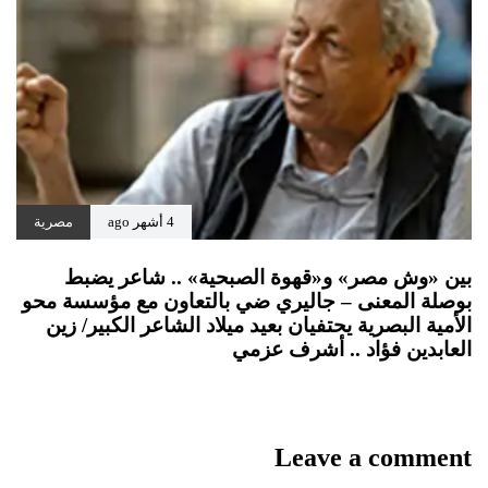
4 أشهر ago
مصرية
بين «وش مصر» و«قهوة الصبحية» .. شاعر يضبط
بوصلة المعنى – جاليري ضي بالتعاون مع مؤسسة محو
الأمية البصرية يحتفيان بعيد ميلاد الشاعر الكبير/ زين
العابدين فؤاد .. أشرف عزمي
Leave a comment