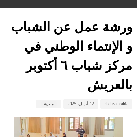
hed
hed
hor
on:
in:
ورشة عمل عن الشباب
و الإنتماء الوطني في
مركز شباب ٦ أكتوبر
بالعريش
ebda3atarabia
12 أبريل، 2025
مصرية