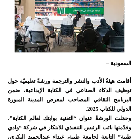
السعودية –
أقامت هيئةُ الأدب والنشر والترجمة ورشةً تعليميّة حول
توظيف الذكاء الصناعي في الكتابة الإبداعية، ضمن
البرنامج الثقافي المصاحب لمعرض المدينة المنورة
الدولي للكتاب 2025.
وحمَلت الورشةُ عنوان “التقنية بوابتك لعالم الكتابة”،
وقدّمتها نائب الرئيس التنفيذي للابتكار في شركة “وادي
طيبة” التابعة لجامعة طيبة، غيداء عبدالحميد البكري،