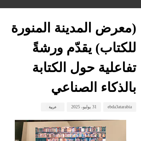
hed
hed
hor
on:
in:
(معرض المدينة المنورة
للكتاب) يقدّم ورشةً
تفاعلية حول الكتابة
بالذكاء الصناعي
ebda3atarabia
31 يوليو، 2025
عربية