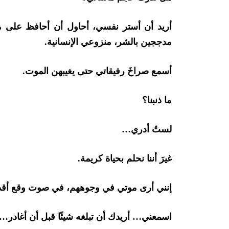
أريد أن أستر نفسي، أحاول أن أحافظ على ما
مدججين بالشر، منزوعي الإنسانية.
أسمع صراخَ رفيقاتي حتى يغيبهن الموت.
ما ذنبنا؟
لستُ أدري…
غيرَ أننا نحلم بحياة كريمة.
إنني أرى موتي في وجوههم، في صوت وقع أقد
اسمعني… أريدك أن تبلغه شيئًا قبل أن أغادر…