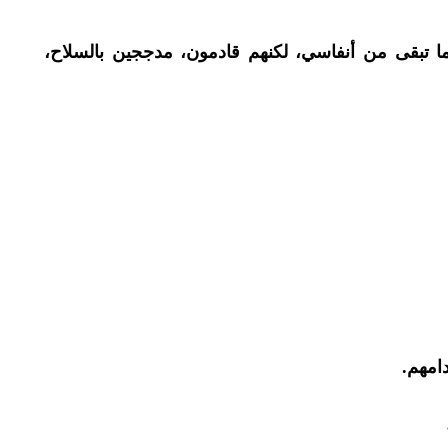
 تبقى من أنفاسي، لكنهم قادمون، مدججين بالسلاح،
امهم.