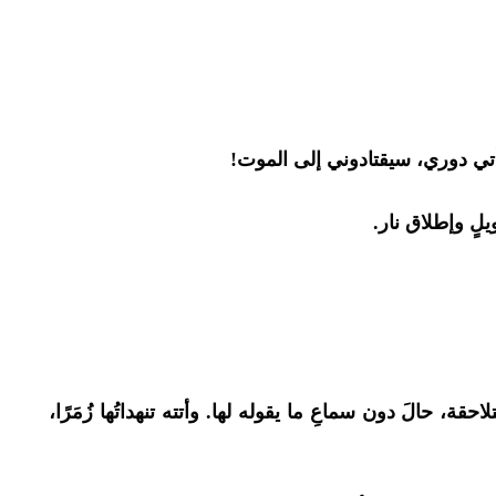
أتي دوري، سيقتادوني إلى الموت!
لٍ وإطلاق نار.
ة، حالَ دون سماعِ ما يقوله لها. وأتته تنهداتُها زُمَرًا،