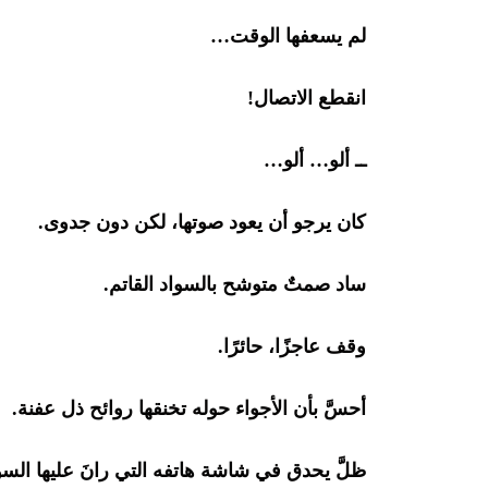
لم يسعفها الوقت…
انقطع الاتصال!
ــ ألو… ألو…
كان يرجو أن يعود صوتها، لكن دون جدوى.
ساد صمتٌ متوشح بالسواد القاتم.
وقف عاجزًا، حائرًا.
أحسَّ بأن الأجواء حوله تخنقها روائح ذل عفنة.
ظلَّ يحدق في شاشة هاتفه التي رانَ عليها السو