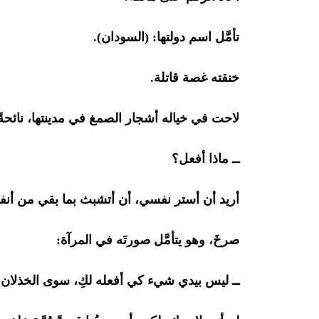
تأمَّل اسم دولتها: (السودان).
خنقته غصة قاتلة.
لاحت في خياله أشجار الصمغ في مدينتها، نائحةً مع 
ــ ماذا أفعل؟
أريد أن أستر نفسي، أن أتشبث بما بقي من أ
صرخَ، وهو يتأمَّل صورتَه في المرآة:
ــ ليس بيدي شيء كي أفعله لكِ، سوى الخذلان،