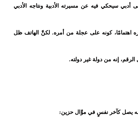
ى أدبي سيحكي فيه عن مسيرته الأدبية ونتاجه الأدبي
يُعره اهتمامًا، كونه على عجلة من أمره. لكنَّ الهاتف ظل
ل الرقم، إنه من دولة غير دولته.
عله يصل كآخر نفسٍ في موَّال حزين: