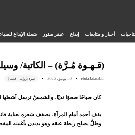
تاحيات
أخبار و متابعات
إبداع
عبقر ستور
شعلة الإبداع للطباع
(قـهـوة مُـرَّة) – الكاتبة/ وس
ebda3atarabia
30 يونيو، 2026
سرد (رواية – قصة )
كان صباحًا صحوًا نديًا، والشمسُ ترسل أشعتَها ال
يقف أحمد أمام المرآة، يصفف شعره بعناية فائقة
وظلَّ يصلح ربطة عنقه وهو يدندن بأغنيته المفضَّ