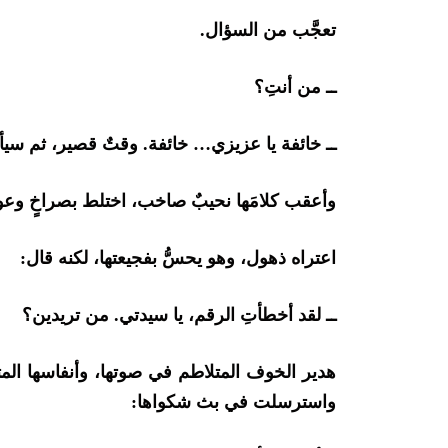
تعجَّب من السؤال.
ــ من أنتِ؟
ــ خائفة يا عزيزي… خائفة. وقتٌ قصير، ثم سي
وأعقب كلامَها نحيبٌ صاخب، اختلط بصراخٍ وعوي
اعتراه ذهول، وهو يحسُّ بفجيعتها، لكنه قال:
ــ لقد أخطأتِ الرقم، يا سيدتي. من تريدين؟
هدير الخوف المتلاطم في صوتها، وأنفاسها المتلاحق
واسترسلت في بث شكواها: