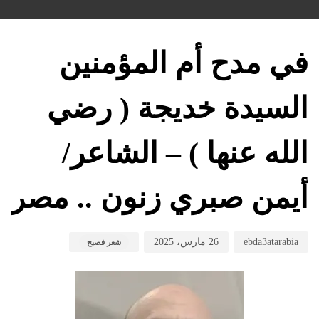
hed
hed
hor
on:
in:
في مدح أم المؤمنين
السيدة خديجة ( رضي
الله عنها ) – الشاعر/
أيمن صبري زنون .. مصر
ebda3atarabia
26 مارس، 2025
شعر فصيح