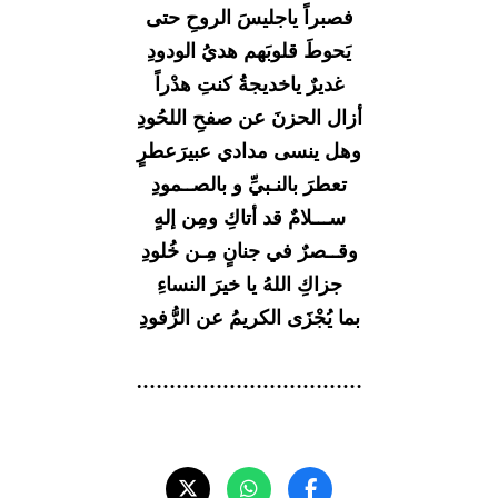
فصبراً ياجليسَ الروحِ حتى
يَحوطَ قلوبَهم هديُ الودودِ
غديرٌ ياخديجةُ كنتِ هدْراً
أزال الحزنَ عن صفحِ اللحُودِ
وهل ينسى مدادي عبيرَعطرٍ
تعطرَ بالنـبيِّ و بالصــمودِ
ســـلامٌ قد أتاكِ ومِن إلهٍ
وقــصرٌ في جنانٍ مِـن خُلودِ
جزاكِ اللهُ يا خيرَ النساءِ
بما يُجْزَى الكريمُ عن الرُّفودِ
…………………………….