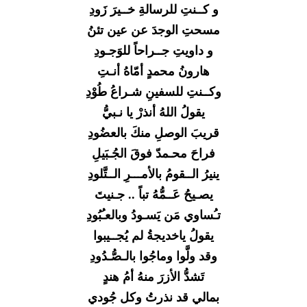
و كــنتِ للرسالةِ خــيرَ زَودِ
مسحتِ الوجدَ عن عين تئنُ
و داويتِ جــراحاً للوَجـودِ
هارونُ محمدٍ أمّاهُ أنـتِ
وكــنتِ للسفينِ شـراعُ طُوْدِ
يقولُ اللهُ أنذرْ يا نـبيُّ
قريبَ الوصلِ منكَ بالعضُودِ
فراحَ محـمدّ فوقَ الجُـبَيلِ
ينيرُ الــقومُ بالأمـــرِ الــتَّلودِ
يصـيحُ عَــمُّهُ تباً .. جـنيتَ
تـُساوي مَن يَسـودُ وبالعـُبُودِ
يقولُ ياخديجةُ لم يُجــيبوا
وقد ولَّوا وماجُوا بالـصُّـدُودِ
تَشدُّ الأزرَ منهُ أمُ هندٍ
بمالي قد نذرتُ وكل جُودي