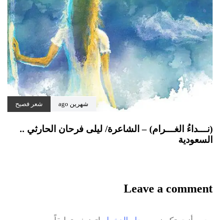
شهرين ago
شعر فصيح
(نـــداءُ الغـــرام) – الشاعرة/ ليلى فرحان الحارثي ..
السعودية
Leave a comment