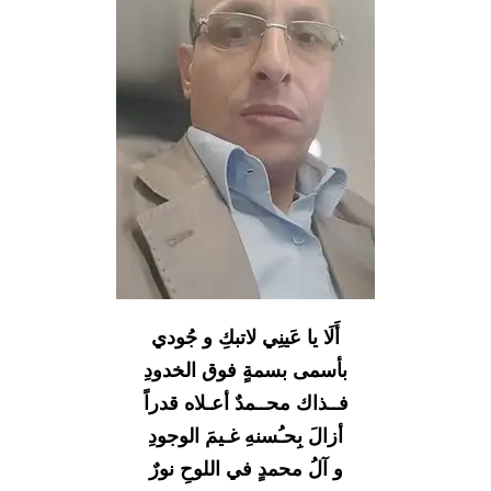
أَلَا يا عَينِي لاتبكِ و جُودي
بأسمى بسمةٍ فوق الخدودِ
فــذاك محــمدٌ أعـلاه قدراً
أزالَ بِحـُسنهِ غـيمَ الوجودِ
و آلُ محمدٍ في اللوحِ نورٌ