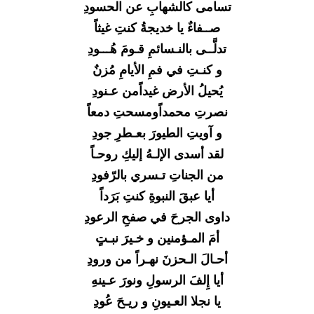
تسامى كالشهابِ عن الحسودِ
صــفاءٌ يا خديجةُ كنتِ غيثاً
تدلَّــى بالنـسائمِ قـومَ هُـــودِ
و كنـتِ في فمِ الأيامِ مُزنٌ
يُحيلُ الأرض غيداًمن عـنودِ
نصرتِ محمداًومسحتِ دمعاً
و آويتِ الطيورَ بعـطرِ جودِ
لقد أسدى الإلـهُ إليكِ روحـاً
من الجناتِ تـسري بالرّفودِ
أيا عبقَ النبوةِ كنتِ بَرَداً
داوى الجرحَ في صفحِ الرعودِ
أمَ المـؤمنين و خـيرَ نبـتٍ
أحـالَ الـحزنَ نهـراً من ورودِ
أيا إِلفَ الرسولِ ونورَ عـينهِ
يا نجلا العـيونِ و ريـحَ عُودِ