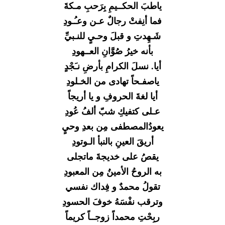
ياطبَ الحكــيمِ بِرَحبِ مـكةَ
فما أنِفتْ رجالٌ عـن وعـُـودِ
شَـهِدتِ و قبلَ وحـيٍ للنـبيِّ
بأنه خيرُ صُوَّانِ العــهودِ
أيا. نسلَ الكرامِ بأرضِ نـَجْدٍ
ياصفـحاً تهادى من الخـلودِ
أيا لغةَ الحروفِ و يا أريجاً
عـلى كتفيكِ شبّ ألفُ عُودِ
يعودُالمصطفى مِن بعدِ وحيٍ
أريقَ العينِ بالنبأ الـوتودِ
يقصُ على خديجةَ ماتجلى
به الروحُ الأمينُ مِن المعبودِ
تقولُ محمدٌ و فِداك نفسي
وترقب نفْسَهُ خوفَ الحسودِ
ربِحْتِ محمداً زوجــاً كريماً