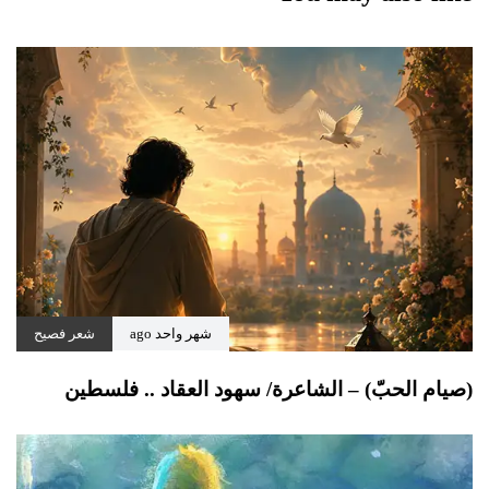
شهر واحد ago
شعر فصيح
(صيام الحبّ) – الشاعرة/ سهود العقاد .. فلسطين