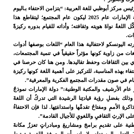
س مركز أبوظبي للغة العربية: “يتزامن الاحتفاء بـاليوم
الدولي للغة الأم هذا العام، مع تخصيص دولة الإمارات عام 2025 ليكون عام المجتمع؛ ليتقاطع هذا
ل اللغةُ نواةَ هويته وثقافته؛ وأداته للقيام بدوره ركيزةً
ات.
رته اليونسكو لاحتفالية هذا العام “اللغات بوصفها أدوات
ات من زاوية كونها مؤثراً حقيقياً في تنمية المجتمعات،
ي بين الثقافات وحفظ تقاليدها. ومن هنا كان حرصنا في
ء بهذه المناسبة، للتركيز على أهمية اللغة كونها ركيزة
سهام في صون مقدرات المجتمع الفكرية والمعرفية”.
ام الأرشيف والمكتبة الوطنية:” دولة الإمارات نموذجٌ
ذلك بفضلِ رؤية قيادتِنا الرشيدة التي تدركُ أن اللغةَ
 الأممِ ومفتاحُ تقدمِّها واستدامَتِها. لذا فإن الاحتفاءُ
لى الإرثِ الثقافيِ واللغويِ للأجيال القادمة”.
ية على تقديمِ برامجَ ومشاريعَ ومبادراتٍ تعززُ مكانةَ