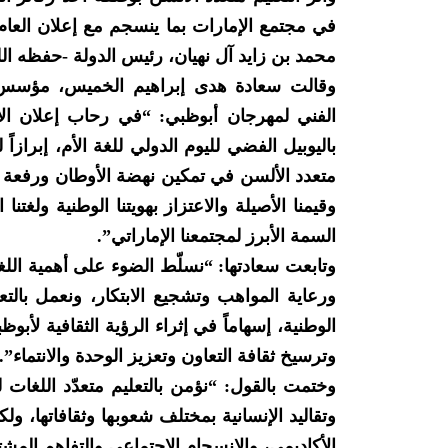
محمد بن زايد آل نهيان، رئيس الدولة -حفظه الل
وقالت سعادة هدى إبراهيم الخميس، مؤسس م
باليوبيل الفضي لليوم الدولي للغة الأم، إبرازاً 
متعدد الألسن في تمكين نهضة الأوطان ورفعة الإنس
وقيمنا الأصيلة والاعتزاز بهويتنا الوطنية ولغتنا ا
السمة الأبرز لمجتمعنا الإماراتي”.
وتابعت سعادتها: “نسلّط الضوء على أهمية الل
ورعاية المواهب وتشجيع الابتكار، ونعمل بالت
الوطنية، إسهاماً في إثراء الرؤية الثقافية لأب
وترسيخ ثقافة التعاون وتعزيز الوحدة والانتماء”.
وختمت بالقول: “نؤمن بالتعليم متعدّد اللغات
وتقاليد الإنسانية بمختلف شعوبها وثقافاتها، ولك
الأكاديمي، والانسجام الاجتماعي والتفاهم المش