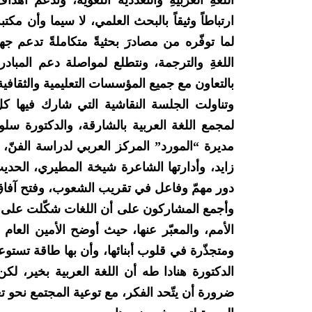
اللغةِ العربيةِ والتعدديةَ اللغويةَ، وتدعمُ أهد
ارتباطاً وثيقاً بالبحث العلمي، لا سيما وأن مكتبةُ
لما توفّره من مصادرَ بحثيةً متكاملةً تدعم ج
اللغةِ والترجمة، ونتطلع لمواصلة دعم المبادر
بالتعاون مع جميع المؤسسات التعليمية والثقافية
وتناولت الجلسة النقاشية التي شارك فيها كل
لمجمع اللغة العربية بالشارقة، والدكتورة سلو
مديرة “المورد” المركز العربي لدراسة الفنّ، 
زايد، وأدارتها الشاعرة شيخة المطيري، الحديث 
دور مهمّ وفاعل في تقريب الشعوب، وفتح آفاق 
وأجمع المشاركون على أن اللغات شكّلت على ام
الأمم، والمعبّر عنها، حيث أوضح الأمين العام 
ومتجذّرة في قلوب أبنائها، وأن بها طاقة تستو
الدكتورة هنادا طه أن اللغة العربية بخير، لكن
ضرورة أن يتّحد الفكر، مع توعية المجتمع نحو تع