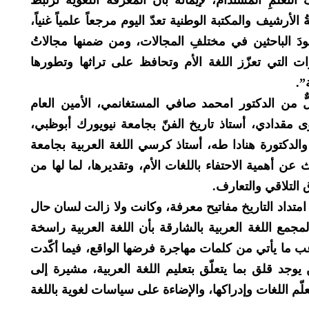
افَ التعلمِ المستدام، لإيمانه بأن المعرفة اللغوية ترتبط
 الأرشيف والمكتبة الوطنية تعدّ اليوم مرجعاً علمياً غنياً،
هودَ الباحثين في مختلفِ المجالات، ومن ضمنها مجالاتُ
ات التي تعزّز اللغة الأم وتحافظ على تراثها وتطورها
”.
ٌّ من الدكتور امحمد صافي المستغانمي، الأمين العام
ى مقدادي، أستاذ تاريخ الفنّ بجامعة نيويورك أبوظبي،
والدكتورة هنادا طه، أستاذ كرسي اللغة العربية بجامعة
عن أهمية الاحتفاء باللغات الأم، وتقديرها، لما لها من
التلاقي والتعارف.
تداد التاريخ مفاتيح معرفة، وكانت ولا زالت لسان حال
لمجمع اللغة العربية بالشارقة بأن اللغة العربية راسخة
عب ما يأتي من كلمات مهاجرة فرضها الواقع، فيما أكّدت
 يوجد قلق بما يتعلّق بتعليم اللغة العربية، مشيرة إلى
لّم اللغات وإدراكها، والإضاءة على سياسات لغوية باللغة