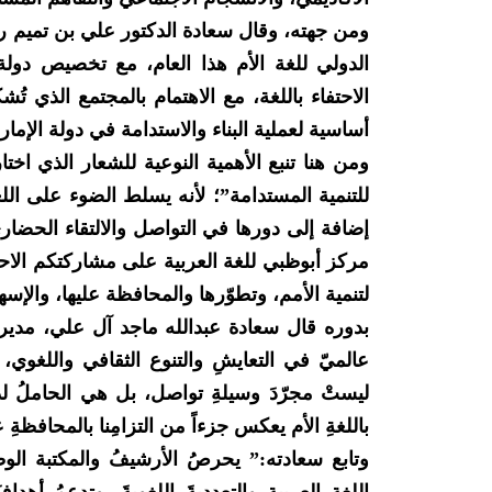
ومن جهته، وقال سعادة الدكتور علي بن تميم رئي
الاحتفاء باللغة، مع الاهتمام بالمجتمع الذي تُشكّ
أساسية لعملية البناء والاستدامة في دولة الإمار
ومن هنا تنبع الأهمية النوعية للشعار الذي اختا
للتنمية المستدامة”؛ لأنه يسلط الضوء على اللغ
إضافة إلى دورها في التواصل والالتقاء الحضار
مركز أبوظبي للغة العربية على مشاركتكم الاحتفا
لتنمية الأمم، وتطوّرها والمحافظة عليها، والإ
بدوره قال سعادة عبدالله ماجد آل علي، مدير ع
عالميّ في التعايشِ والتنوع الثقافي واللغوي، و
ليستْ مجرّدَ وسيلةِ تواصل، بل هي الحاملُ لذاكرةِ
باللغةِ الأم يعكس جزءاً من التزامِنا بالمحافظةِ ع
وتابع سعادته:” يحرصُ الأرشيفُ والمكتبة الوطن