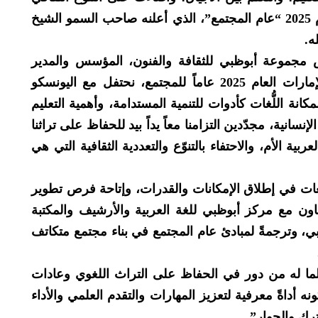
في مجتمع الإمارات بما ينسجم مع إعلان العام 2025 “عام المجتمع”، الذي أعلنه صاحب السمو الشيخ
ه.
جموعة أبوظبي للثقافة والفنون، المؤسس والمدير
الفني لمهرجان أبوظبي: “في رحاب إعلان الإمارات العام 2025 عاماً للمجتمع، نحتفل مع اليونسكو
لمكانة اللُّغات كأدوات للتنمية المستدامة، وأهمية التعليم
انية، مجدّدين التزامنا معاً يداً بيد للحفاظ على تراثنا
لعربية الأم، والاحتفاء بالتنوّع والتعددية الثقافية التي هي
غات في إطلاق الإمكانات والقدرات، وإتاحة فرص تطوير
عاون مع مركز أبوظبي للغة العربية والأرشيف والمكتبة
وظبي، وترجمةً لمبادئ عام المجتمع في بناء مجتمع متكاتف
 لما له من دور في الحفاظ على التراث اللغوي وعادات
ونه أداةً معرفية لتعزيز المهارات والتقدم العلمي والأداء
ترك والحوار”.