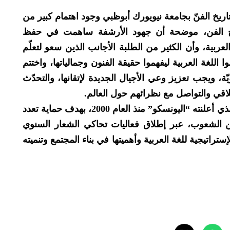
اريخ الفنّ بجامعة نيويورك أبوظبي وجود اهتمام كبير من
اريخ الفن، موضحة أن جهود الأرشفة ساهمت في حفظ
عربية، وأن الكثير من الطلبة الأجانب الذين سعو لتعلّم
 اللغة العربية ليفهموا حقيقة الفنون وجمالياتها، واختتم
يّة، ويجب تعزيز وعي الأجيال الجديدة لإتقانها، والتحدّث
تلاقي والتواصل مع نظرائهم حول العالم.
ويحتفي المركز سنوياً باليوم الدولي للغة الأم، الذي أعلنته “اليونسكو” منذ العام 2000، بهدف حماية تعدد
ين الشعوب، عبر إطلاق فعاليات تحاكي الشعار السنوي
ستراتيجية للغة العربية وأهميتها في بناء المجتمع وتنميته