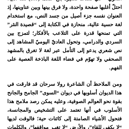
احتلّ أغلبها صفحة واحدة، ولا فرق بينها وبين عناوينها، إذ
العنوان نفسه جزء أصيل من جسد النص، مع استخدام
لغة حسية عالية، منحازة في الكتابة إلى “قصيدة النثر”
التي تمنحها قدرة على التلاعب بالأفكار؛ لتمزج بين
السردي والدرامي، وتحول العاديّ اليوميّ المشاهد إلى
نص شعري يدعو إلى التأمل عبر لغة لا تغرق بالمشهد
الصحفي ولا تهوّم في فضاء اللغة الباذخة العصية على
الفهم.
ومن الملاحظ أن الشاعرة رولا سرحان قد فارقت في
هذا الديوان أسلوبها في ديوان “السوى” الجامح والجانح
بقوة نحو العوالم الصوفية، وعليه يمكن رصد ملامح هذا
الأسلوب في أنها تعتمد على التشخيص والمجانسة،
فتحول الأشياء الصامتة إلى كائنات حية؛ فالوقت لديها
“لا يكفي للقاء”، والأرض “لا تغيـر مواقفها”، والكلمات