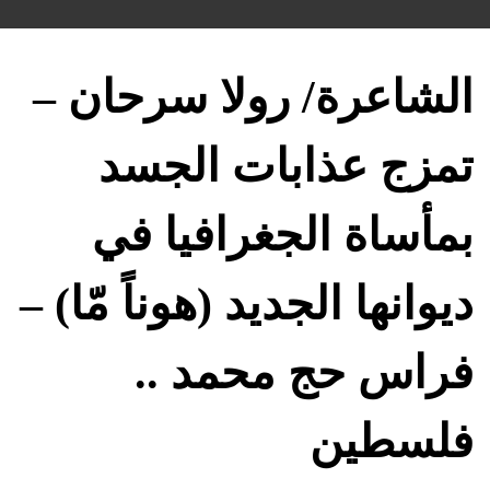
hed
hed
hor
on:
in:
الشاعرة/ رولا سرحان –
تمزج عذابات الجسد
بمأساة الجغرافيا في
ديوانها الجديد (هوناً مّا) –
فراس حج محمد ..
فلسطين