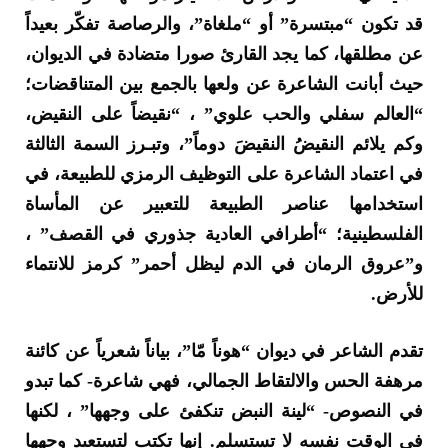
قد تكون “مبتسرة” أو “ملغاة”، والرصاصة تفكّر بعيداً
عن مطلقها، كما يجد القارئ صورا متضادة في الديوان،
حيث أبانت الشاعرة عن ولعها بالجمع بين المتناقضات؛
“العالم سفلي والحب علوي” ، “نقيضاً على النقيض،
وكم يلائم النقيضُ النقيضَ دوماً”، وتبـرز السمة الثالثة
في اعتماد الشاعرة على التوظيف الرمزي للطبيعة، في
استخدامها عناصر الطبيعة للتعبير عن المأساة
الفلسطينية؛ “أطرافي العادية جذوري في القصف” ،
و”عروق الرمان في الدم ليظل أحمر” كرمز للانتماء
للأرض.
تقدم الشاعر في ديوان “هوناً مّا”، بياناً شعرياً عن كائنة
مرهفة الحس والالتقاط الجمالي، فهي شاعرة- كما تبدو
في النصوص- “لينة النبض تنكفئ على وجهها” ، لكنها
في الوقت نفسه لا تستسلم. إنها تكتب لتستعيد وجهها