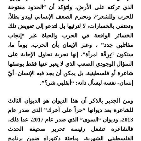
الذي تركته على الأرض، ولتؤكد أن “الحدود مفتوحة
للحرب وللشعر”، وتحترم الضعف الإنساني ليبدو بطلاً،
وتحتفي بالخسارات، لا لترثيها بل لتدعو إلى تعويض تلك
الخسائر الواقعة في الحرب والحياة عبر “إنجاب
مقاتلين جدد” ، وعبر الإيمان بأن الحرب، يوماً ما،
ستكون “بِرِقّة امرأة”. إنها تجربة تحاول الإجابة على
السؤال الوجودي الصعب الذي لا يعبر عنها فقط بوصفها
شاعرة أو فلسطينية، بل يمكن أن يجد فيه الإنسان- أيّ
إنسان- نفسه ليسأل ذاته: “أبقلبي شر؟”.
ومن الجدير بالذكر أن هذا الديوان هو الديوان الثالث
للشاعرة بعد ديوانها “حراً على آخرك” الذي صدر عام
2013، وديوان “السوى” الذي صدر عام 2017، عدا ذلك،
فالشاعرة تشغل رئيسة تحرير صحيفة الحدث
الفلسطيني الشهرية، وباحثة دكتوراه ضمن برنامج