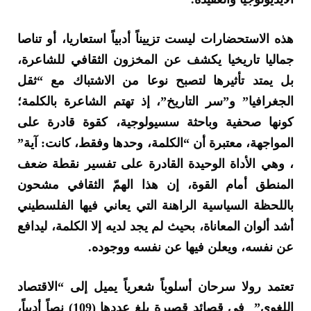
هذه الاستحضارات ليست تزييناً أدبياً استعاريا، أو تناصا
جماليا تاريخيا يكشف عن المخزون الثقافي للشاعرة،
بل يمتد تأثيرها لتصبح نوعا من الاشتباك مع “ثقل
الجغرافيا” و”سر التاريخ”، إذ تهتم الشاعرة بالكلمة؛
كونها صحفية وباحثة سسيولوجية، كقوة قادرة على
المواجهة، معتبرة أن “الكلمة، وحدها وفقط، كانت: آية”
، وهي الأداة الوحيدة القادرة على تفسير نقطة ضعف
المنطق أمام القوة، إن هذا الهمّ الثقافي مشحون
باللحظة السياسية الراهنة التي يعاني فيها الفلسطيني
أشد ألوان المعاناة، بحيث لم يجد لديه إلا الكلمة، ليدافع
عن نفسه، ويعلن فيها عن نفسه ووجوده.
تعتمد رولا سرحان أسلوباً شعرياً يميل إلى “الاقتصاد
اللغوي” في قصائد قصيرة بلغ عددها (109) نصاً أدبياً،