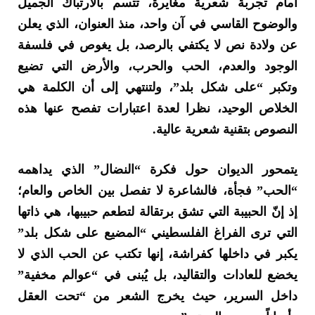
أمام تجربة شعرية مغايرة، تتسم بالارتباك الجميل
والوضوح القاسي في آن واحد، منذ العنوان، الذي يعلن
عن ولادة نص لا يكتفي بالرصد، بل يغوص في فلسفة
الوجود والعدم، الحب والحرب، والأرض التي تضيع
وتكبر “على شكل بلد”، ولتنتهي إلى أن الكلمة هي
الخلاص الوحيد، نظرا لعدة اعتبارات تفصح عنها هذه
النصوص بتقنية شعرية عالية.
يتمحور الديوان حول فكرة “النضال” الذي يداهمه
“الحب” فجأة، فالشاعرة لا تفصل بين الخاص والعام؛
إذ إنّ الحبيبة التي تشق برتقالة لتطعم حبيبها، هي ذاتها
التي ترى الفراغ الفلسطيني “المضيع على شكل بلد”
يكبر في داخلها كفراشة، إنها تكتب عن الحب الذي لا
يخضع للعادات والتقاليد، بل يُبنى في “عوالم مخفية”
داخل السرير، حيث يخرج الشعر من “تحت العقل