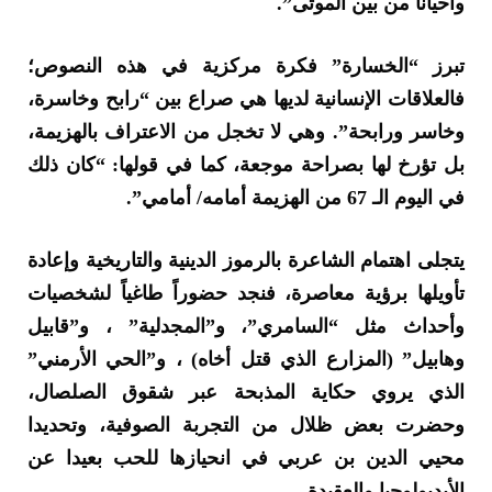
وأحياناً من بين الموتى”.
تبرز “الخسارة” فكرة مركزية في هذه النصوص؛
فالعلاقات الإنسانية لديها هي صراع بين “رابح وخاسرة،
وخاسر ورابحة”. وهي لا تخجل من الاعتراف بالهزيمة،
بل تؤرخ لها بصراحة موجعة، كما في قولها: “كان ذلك
في اليوم الـ 67 من الهزيمة أمامه/ أمامي”.
يتجلى اهتمام الشاعرة بالرموز الدينية والتاريخية وإعادة
تأويلها برؤية معاصرة، فنجد حضوراً طاغياً لشخصيات
وأحداث مثل “السامري”، و”المجدلية” ، و”قابيل
وهابيل” (المزارع الذي قتل أخاه) ، و”الحي الأرمني”
الذي يروي حكاية المذبحة عبر شقوق الصلصال،
وحضرت بعض ظلال من التجربة الصوفية، وتحديدا
محيي الدين بن عربي في انحيازها للحب بعيدا عن
الأيديولوجيا والعقيدة.