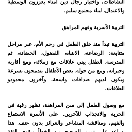
النشاطات، واختيار رجال دين أمناء يعززون الوسطية
والاعتدال، لبناء مجتمع سليم.
التربية الأسرية وفهم المراهق
التربية تبدأ منذ خلق الطفل في رحم الأم، عبر مراحل
متتابعة: الرضاعة، الانتباه، الفضول، الحضانة، ثم
المدرسة. الطفل يبني علاقات مع زملائه، ومع أقاربه
وجيرانه، ومع من حوله. بعض الأطفال يندمجون بسرعة
ويكون لديهم صداقات واسعة، وآخرون محدودو
العلاقات.
مع وصول الطفل إلى سن المراهقة، تظهر رغبة في
الحرية والانجذاب للآخرين. على الأسرة الاستماع
والفهم، ومناقشة المشاعر والغرائز بدون عنف. هذا
يساعد على تمييز الصحيح من الخطأ ويقوي الثقة