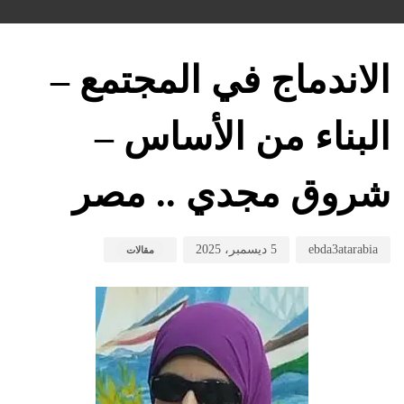
hed
hed
hor
on:
in:
الاندماج في المجتمع –
البناء من الأساس –
شروق مجدي .. مصر
ebda3atarabia
5 ديسمبر، 2025
مقالات