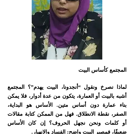
المجتمع كأساس البيت
لماذا نصرخ ونقول “أنجدونا، البيت يهدم”؟ المجتمع
أشبه بالبيت أو العمارة، يتكون من عدة أدوار، فلا يمكن
بناء عمارة دون أساس متين. الأساس هو البداية،
الصفر، نقطة الانطلاق. فهل من الممكن كتابة مقالات
أو كلمات ونحن نجهل الحروف؟ إن كان الأساس
ضعيفًا، فمصير البيت واضح: الفساد والانهيار.