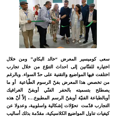
سعى كوميسير المعرض “خالد البكاي” ومن خلال
اختياره للفنّانين إلى احداث التنوّع من خلال تجارب
اختلفت فيها المواضيع والتقنية على حدّ السواء. وبالرغم
من تخصص هذا المعرض بفنّ الرسوم الطّباعية أو ما
يصطلح بتسميته بالحفر الفنّي أوبفنّ الغرافيك
أوبالطباعة الفنيّة أوبفنّ الرسم المطبوع…، إلاّ أنّ هذه
التجارب قدّمت تحوّلات إشكالية واسلوبية، وعدولا عن
كيفيات تناول المواضيع الكلاسيكية، مقدّمة بذلك أساليب