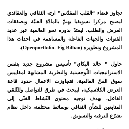
تجاوز فضاء “القلب المقدّس” ارثه الثقافي والعقائدي
ليصبح مركزا تسويقيا يهتمّ بالمادّة الفنيّة وبصفقات
العرض والطلب، ليمتدّ بدوره نحو العالمية عبر عديد
القنوات والجهات الفاعلة والمساهمة في احداث هذا
المشروع وتطويره (Openportfolio- Fig Bilbao).
حاول ” خالد البكاي” تأسيس مشروع جديد بنفس
الاستراتيجيات اللّوجستية والنظرية المشابهة لمقاييس
سوق الفنّ العالمية، فتجاوزت الاعمال حدود قاعة
العرض الكلاسيكية، ليبحث في طرق للتواصل وللتّلقي
الفاعل، بهدف توجيه محتوى النّشاط الفنّي إلى
المتابعين للشأن الثقافي بوسائط مختلفة، داخل نظام
يشرّع للترفيه والتسويق.