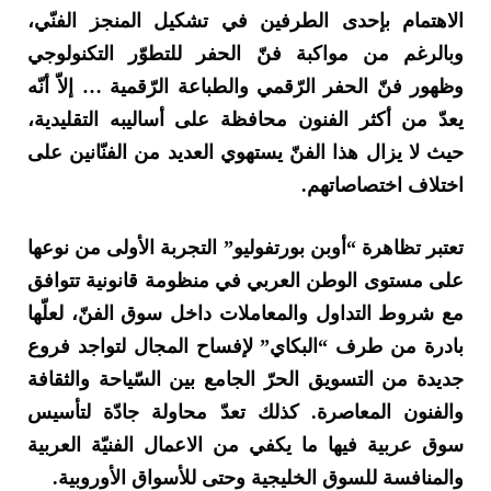
الاهتمام بإحدى الطرفين في تشكيل المنجز الفنّي،
وبالرغم من مواكبة فنّ الحفر للتطوّر التكنولوجي
وظهور فنّ الحفر الرّقمي والطباعة الرّقمية … إلاّ أنّه
يعدّ من أكثر الفنون محافظة على أساليبه التقليدية،
حيث لا يزال هذا الفنّ يستهوي العديد من الفنّانين على
اختلاف اختصاصاتهم.
تعتبر تظاهرة “أوبن بورتفوليو” التجربة الأولى من نوعها
على مستوى الوطن العربي في منظومة قانونية تتوافق
مع شروط التداول والمعاملات داخل سوق الفنّ، لعلّها
بادرة من طرف “البكاي” لإفساح المجال لتواجد فروع
جديدة من التسويق الحرّ الجامع بين السّياحة والثقافة
والفنون المعاصرة. كذلك تعدّ محاولة جادّة لتأسيس
سوق عربية فيها ما يكفي من الاعمال الفنيّة العربية
والمنافسة للسوق الخليجية وحتى للأسواق الأوروبية.