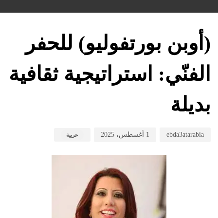
hed
hed
hor
on:
in:
(أوبن بورتفوليو) للحفر
الفنّي: استراتيجية ثقافية
بديلة
ebda3atarabia
1 أغسطس، 2025
عربية